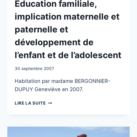
Éducation familiale,
SCIENCES
DE
implication maternelle et
L’ÉDUCATION
paternelle et
développement de
l’enfant et de l’adolescent
30 septembre 2007
Habitation par madame BERGONNIER-
DUPUY Geneviève en 2007.
ÉDUCATION
LIRE LA SUITE
FAMILIALE,
IMPLICATION
MATERNELLE
ET
PATERNELLE