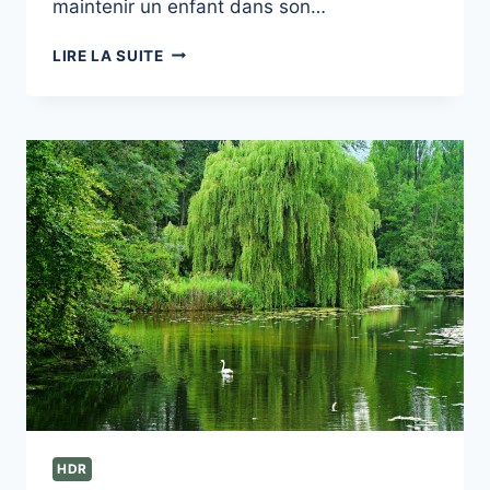
maintenir un enfant dans son…
INTERVENTIONS
LIRE LA SUITE
SOCIO-
ÉDUCATIVES
ET
PROTECTION
DE
L’ENFANCE
:
HDR