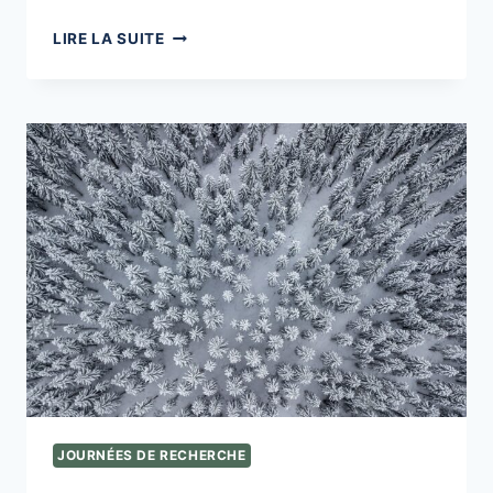
LES
LIRE LA SUITE
USAGES
DES
TECHNOLOGIES
NUMÉRIQUES
:
IMPACTS
SUR
L’ÉDUCATION
FAMILIALE
ET
LES
INTERVENTIONS
SOCIO-
ÉDUCATIVES
JOURNÉES DE RECHERCHE