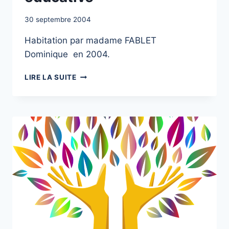
30 septembre 2004
Habitation par madame FABLET
Dominique en 2004.
ANALYSER
LIRE LA SUITE
LES
PRATIQUES
DES
PROFESSIONNELS
DE
L’INTERVENTION
SOCIO-
ÉDUCATIVE