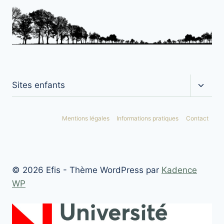
Ouvrir
Sites enfants
le
menu
enfan
Mentions légales
Informations pratiques
Contact
© 2026 Efis - Thème WordPress par
Kadence
WP