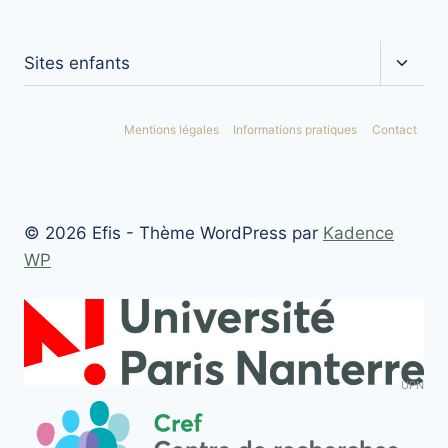
Ouvrir
Sites enfants
le
menu
enfan
Mentions légales
Informations pratiques
Contact
© 2026 Efis - Thème WordPress par
Kadence
WP
UPN