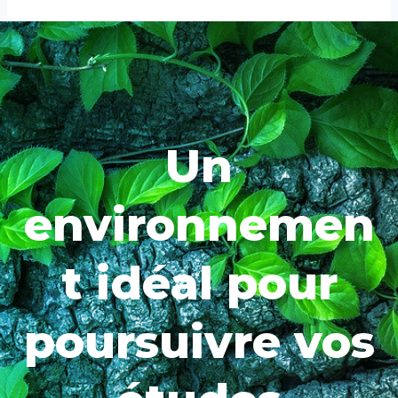
Un
environnemen
t idéal pour
poursuivre vos