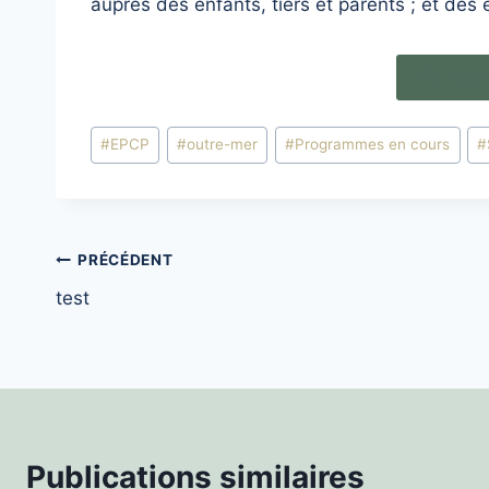
auprès des enfants, tiers et parents ; et des 
Plus d’
Étiquettes
#
EPCP
#
outre-mer
#
Programmes en cours
#
de
la
publication :
Navigation
PRÉCÉDENT
test
de
l’article
Publications similaires