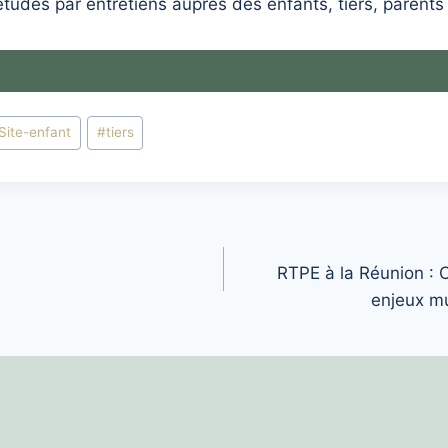
études par entretiens auprès des enfants, tiers, parents 
informations sur ce programme de recherches sur le si
Site-enfant
#
tiers
RTPE à la Réunion : 
enjeux mu