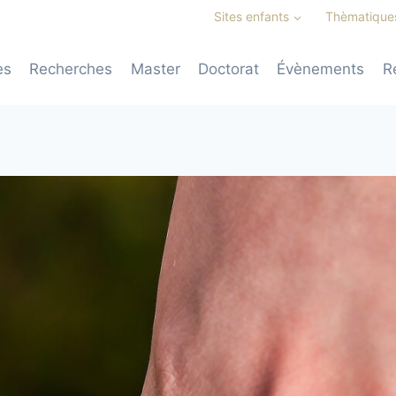
Sites enfants
Thèmatique
es
Recherches
Master
Doctorat
Évènements
R