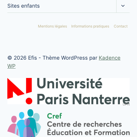
Ouvrir
Sites enfants
le
menu
enfan
Mentions légales
Informations pratiques
Contact
© 2026 Efis - Thème WordPress par
Kadence
WP
UPN