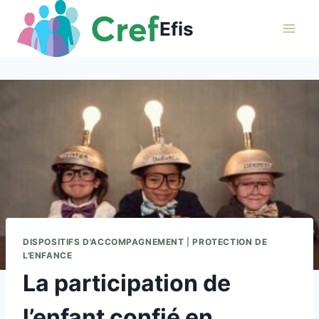
Aller
Efis
au
contenu
DISPOSITIFS D'ACCOMPAGNEMENT
|
PROTECTION DE
L'ENFANCE
La participation de
l’enfant confié en