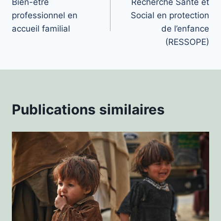
Bien-être
Recherche Santé et
de
professionnel en
Social en protection
l’article
accueil familial
de l’enfance
(RESSOPE)
Publications similaires