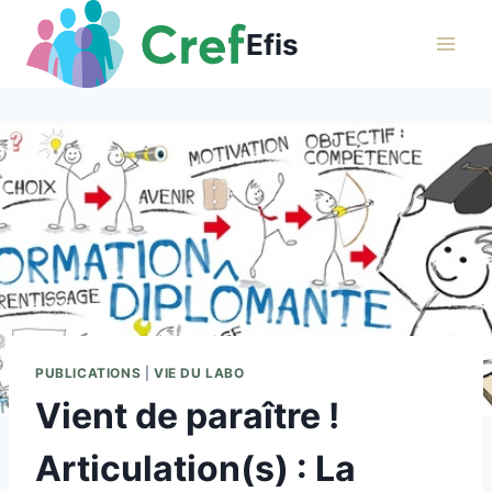
Aller
Efis
au
contenu
PUBLICATIONS
|
VIE DU LABO
Vient de paraître !
Articulation(s) : La