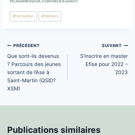
Étiquettes
#
formation
#
Métiers
de
la
publication :
Navigation
PRÉCÉDENT
SUIVANT
Que sont-ils devenus
S’inscrire en master
de
? Parcours des jeunes
Efise pour 2022 –
l’article
sortant de l’Ase à
2023
Saint-Martin (QSID?
XSM)
Publications similaires