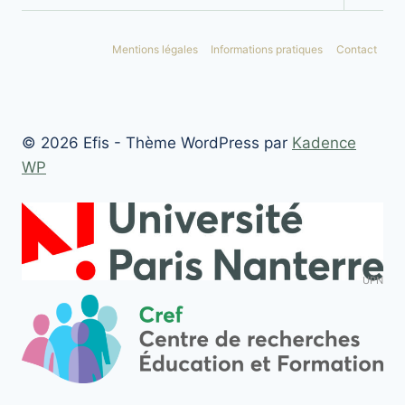
le
menu
enfan
Mentions légales
Informations pratiques
Contact
© 2026 Efis - Thème WordPress par
Kadence
WP
UPN