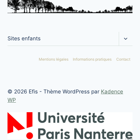
Ouvrir
Sites enfants
le
menu
enfan
Mentions légales
Informations pratiques
Contact
© 2026 Efis - Thème WordPress par
Kadence
WP
UPN