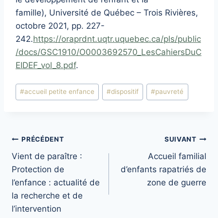
famille), Université de Québec – Trois Rivières,
octobre 2021, pp. 227-
242.
https://oraprdnt.uqtr.uquebec.ca/pls/public
/docs/GSC1910/O0003692570_LesCahiersDuC
EIDEF_vol_8.pdf
.
Étiquettes
#
accueil petite enfance
#
dispositif
#
pauvreté
de
la
publication :
Navigation
PRÉCÉDENT
SUIVANT
Vient de paraître :
Accueil familial
de
Protection de
d’enfants rapatriés de
l’article
l’enfance : actualité de
zone de guerre
la recherche et de
l’intervention