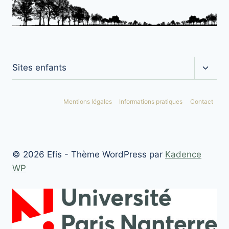
Ouvrir
Sites enfants
le
menu
enfan
Mentions légales
Informations pratiques
Contact
© 2026 Efis - Thème WordPress par
Kadence
WP