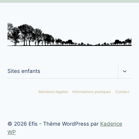
Ouvrir
Sites enfants
le
menu
enfan
Mentions légales
Informations pratiques
Contact
© 2026 Efis - Thème WordPress par
Kadence
WP