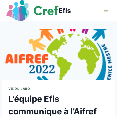
Aller
Efis
au
contenu
VIE DU LABO
L’équipe Efis
communique à l’Aifref