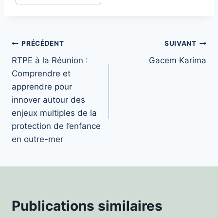
de
la
publication :
Navigation
PRÉCÉDENT
SUIVANT
RTPE à la Réunion :
Gacem Karima
de
Comprendre et
l’article
apprendre pour
innover autour des
enjeux multiples de la
protection de l’enfance
en outre-mer
Publications similaires