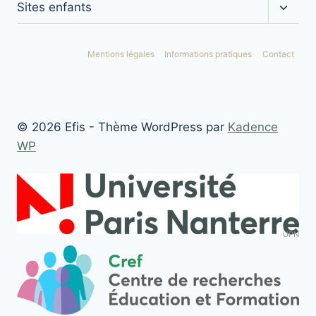
Ouvrir
Sites enfants
le
menu
enfan
Mentions légales
Informations pratiques
Contact
© 2026 Efis - Thème WordPress par
Kadence
WP
UPN