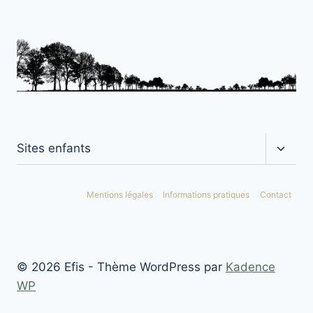
Ouvrir
Sites enfants
le
menu
enfan
Mentions légales
Informations pratiques
Contact
© 2026 Efis - Thème WordPress par
Kadence
WP