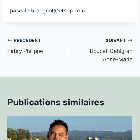
pascale.breugnot@etsup.com
Navigation
PRÉCÉDENT
SUIVANT
Fabry Philippe
Doucet-Dahlgren
de
Anne-Marie
l’article
Publications similaires