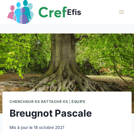
Aller
Efis
au
contenu
CHERCHEUR⋅ES RATTACHÉ⋅ES
|
ÉQUIPE
Breugnot Pascale
Mis à jour le
18 octobre 2021