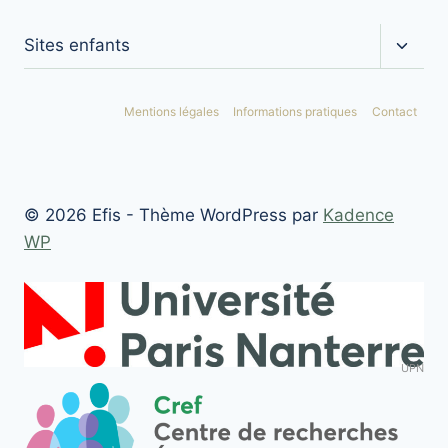
Ouvrir
Sites enfants
le
menu
enfan
Mentions légales
Informations pratiques
Contact
© 2026 Efis - Thème WordPress par
Kadence
WP
UPN