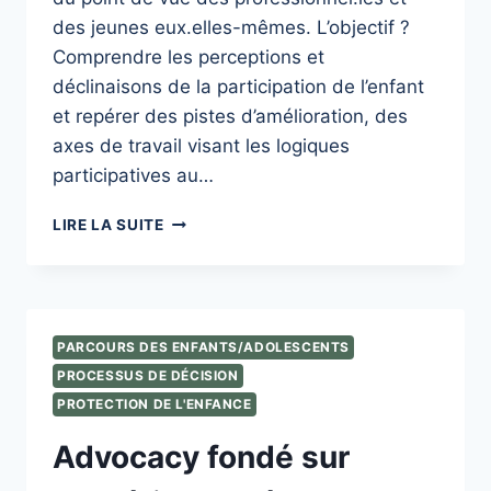
des jeunes eux.elles-mêmes. L’objectif ?
Comprendre les perceptions et
déclinaisons de la participation de l’enfant
et repérer des pistes d’amélioration, des
axes de travail visant les logiques
participatives au…
LANCEMENT
LIRE LA SUITE
DE
LA
RECHERCHE
PAPEL
:
PARCOURS DES ENFANTS/ADOLESCENTS
LA
PROCESSUS DE DÉCISION
PARTICIPATION
EN
PROTECTION DE L'ENFANCE
PROTECTION
Advocacy fondé sur
DE
L’ENFANCE