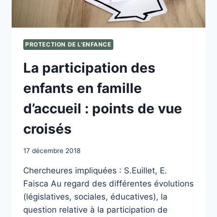
DES
PERSPECTIVES
DE
L’ENFANT
CONFIÉ·E
PROTECTION DE L'ENFANCE
À
L’AIDE
La participation des
SOCIALE
À
enfants en famille
L’ENFANCE
d’accueil : points de vue
croisés
17 décembre 2018
Chercheures impliquées : S.Euillet, E.
Faisca Au regard des différentes évolutions
(législatives, sociales, éducatives), la
question relative à la participation de