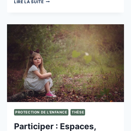
ADVOCACY
LIRE LA SUITE
FONDÉ
SUR
L’EXPÉRIENCE
VÉCUE
DANS
LA
PROTECTION
DE
L’ENFANCE
PROTECTION DE L'ENFANCE
THÈSE
Participer : Espaces,