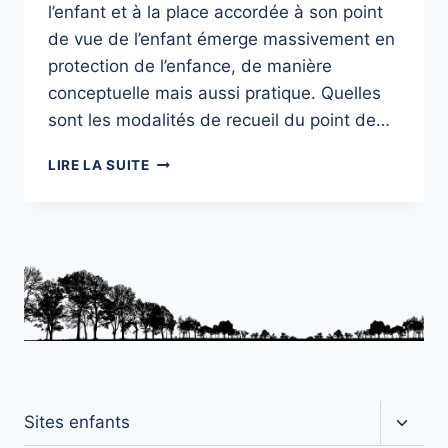
l’enfant et à la place accordée à son point
de vue de l’enfant émerge massivement en
protection de l’enfance, de manière
conceptuelle mais aussi pratique. Quelles
sont les modalités de recueil du point de…
LA
LIRE LA SUITE
PARTICIPATION
DES
ENFANTS
EN
FAMILLE
D’ACCUEIL
:
POINTS
DE
VUE
CROISÉS
Ouvrir
Sites enfants
le