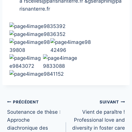
à rscelles@parisnanterre.fr &gseraphin@pa
risnanterre.fr
Navigation
PRÉCÉDENT
SUIVANT
Soutenance de thèse :
Vient de paraître !
de
Approche
Professional love and
l’article
diachronique des
diversity in foster care