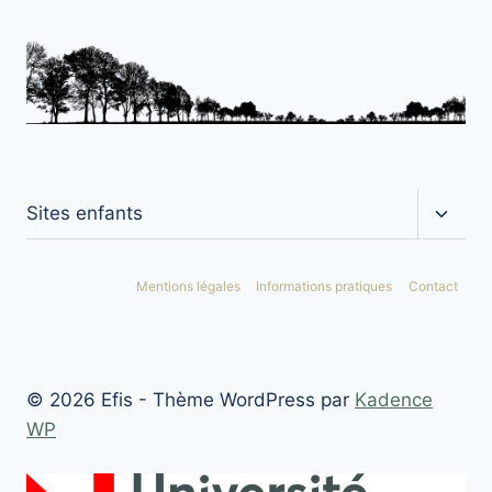
Ouvrir
Sites enfants
le
menu
enfan
Mentions légales
Informations pratiques
Contact
© 2026 Efis - Thème WordPress par
Kadence
WP