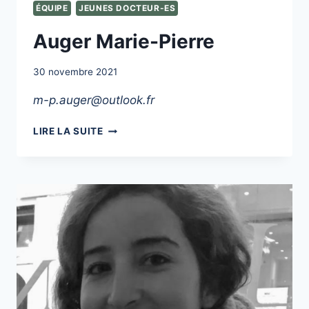
DE
ÉQUIPE
JEUNES DOCTEUR-ES
VUE
DES
Auger Marie-Pierre
PARENTS,
DES
30 novembre 2021
PROFESSIONNELS
ET
m-p.auger@outlook.fr
DE
L’INSTITUTION
AUGER
LIRE LA SUITE
MARIE-
PIERRE