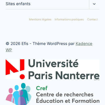
Ouvrir
Sites enfants
le
menu
enfan
Mentions légales
Informations pratiques
Contact
© 2026 Efis - Thème WordPress par
Kadence
WP
UPN