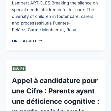
Lambert ARTICLES Breaking the silence on
special needs children in foster care: The
diversity of children in foster care, carers
and processesNuria Fuentes-
Peláez, Carme Montserrat, Rosa…
VIENT
LIRE LA SUITE
DE
PARAÎTRE
!
PROFESSIONAL
LOVE
ÉQUIPE
AND
DIVERSITY
Appel à candidature pour
IN
FOSTER
une Cifre : Parents ayant
CARE
une déficience cognitive :