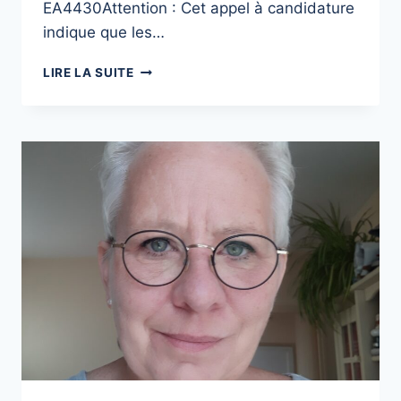
EA4430Attention : Cet appel à candidature
indique que les…
APPEL
LIRE LA SUITE
À
CANDIDATURE
POUR
UNE
CIFRE
:
PARENTS
AYANT
UNE
DÉFICIENCE
COGNITIVE
:
REGARDS
CROISÉS
SUR
LE
POINT