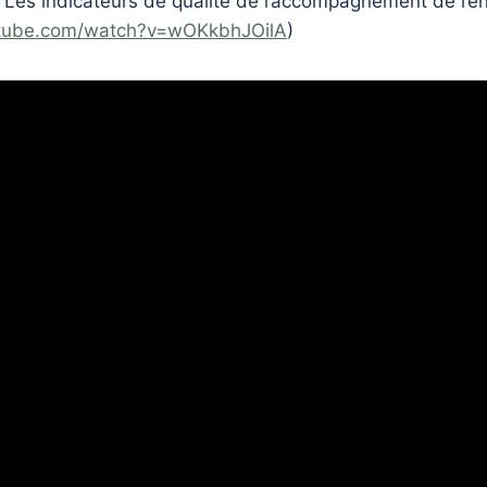
 Les indicateurs de qualité de l’accompagnement de l’en
utube.com/watch?v=wOKkbhJOilA
)