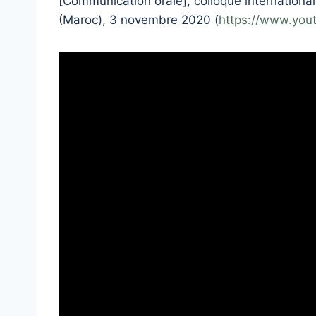
[Communication orale], colloque international
(Maroc), 3 novembre 2020 (
https://www.yo