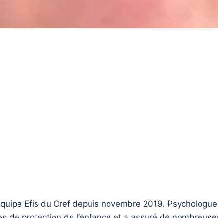
uipe Efis du Cref depuis novembre 2019. Psychologue de
es de protection de l’enfance et a assuré de nombreuses