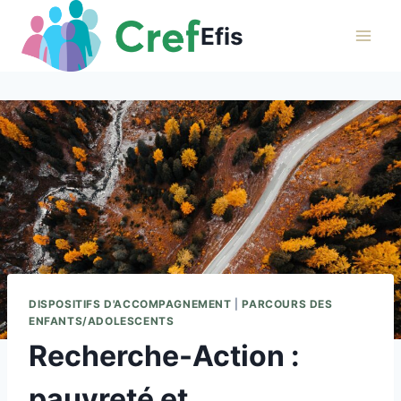
Aller
Efis
au
contenu
DISPOSITIFS D'ACCOMPAGNEMENT
|
PARCOURS DES
ENFANTS/ADOLESCENTS
Recherche-Action :
pauvreté et